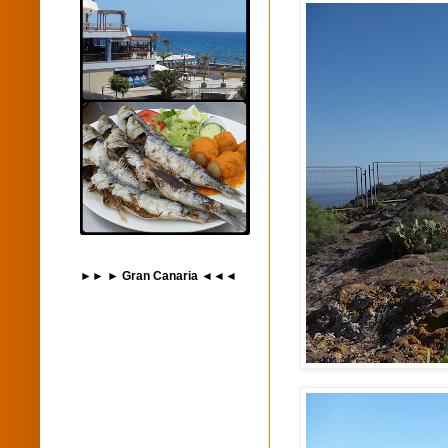
►► ► Gran Canaria ◄◄◄