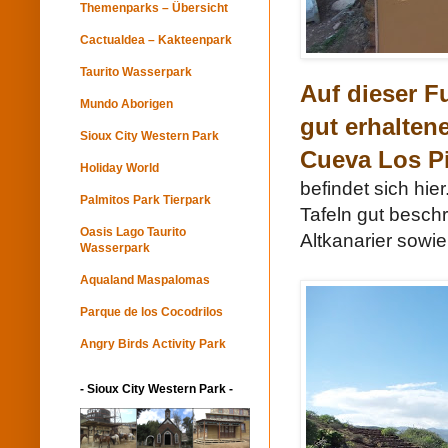
Themenparks – Übersicht
Cactualdea – Kakteenpark
Taurito Wasserpark
Auf dieser F
Mundo Aborigen
gut erhalte
Sioux City Western Park
Cueva Los Pi
Holiday World
befindet sich hie
Palmitos Park Tierpark
Tafeln gut besch
Oasis Lago Taurito
Altkanarier sowi
Wasserpark
Aqualand Maspalomas
Parque de los Cocodrilos
Angry Birds Activity Park
- Sioux City Western Park -