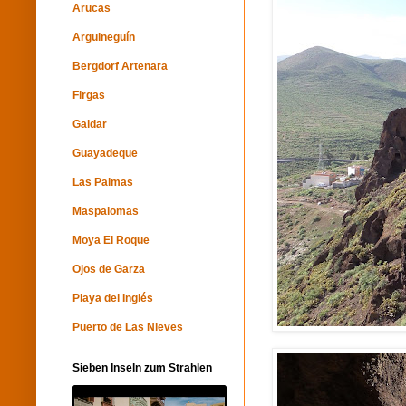
Arucas
Arguineguín
Bergdorf Artenara
Firgas
Galdar
Guayadeque
Las Palmas
Maspalomas
Moya El Roque
Ojos de Garza
Playa del Inglés
Puerto de Las Nieves
Sieben Inseln zum Strahlen