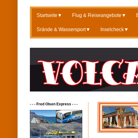
Startseite
▼
Flug & Reiseangebote
▼
Srände & Wassersport
▼
Inselcheck
▼
- - - Fred Olsen Express - - -