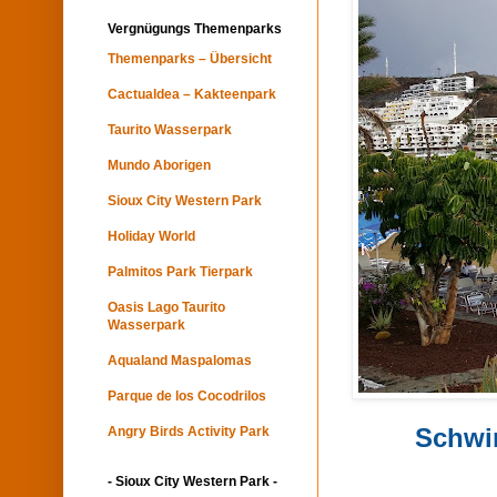
Vergnügungs Themenparks
Themenparks – Übersicht
Cactualdea – Kakteenpark
Taurito Wasserpark
Mundo Aborigen
Sioux City Western Park
Holiday World
Palmitos Park Tierpark
Oasis Lago Taurito
Wasserpark
Aqualand Maspalomas
Parque de los Cocodrilos
Schwi
Angry Birds Activity Park
- Sioux City Western Park -