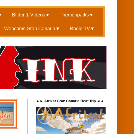
▼
Bilder & Videos
▼
Themenparks
▼
Webcams Gran Canaria
▼
Radio TV
▼
►► Afrikat Gran Canaria Boat Trip ◄◄