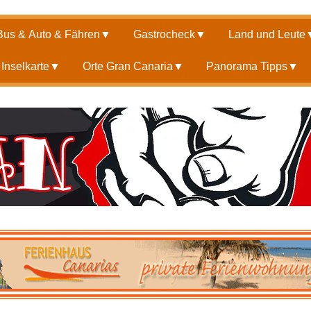
Bus & Auto & Fähren
▼
Gastrocheck
▼
Land und Leute
Inselkarte
▼
Orte Gran Canaria
▼
Panorama Tipps
▼