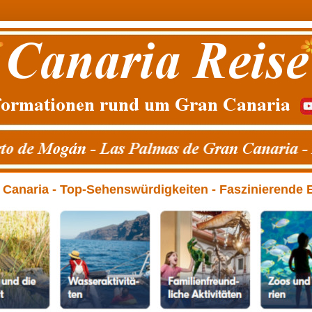
anaria - Top-Sehenswürdigkeiten - Faszinierende Erl