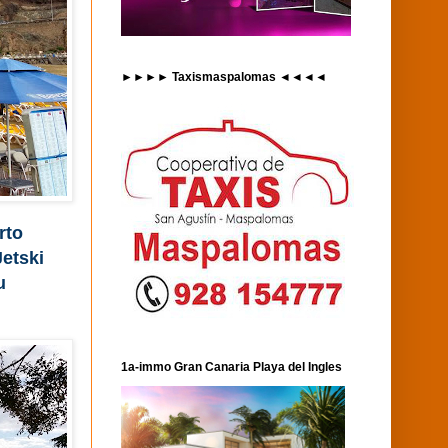
►►►► Taxismaspalomas ◄◄◄◄
rto
Jetski
u
1a-immo Gran Canaria Playa del Ingles