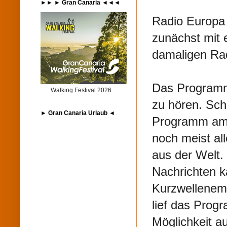
►► ► Gran Canaria ◄◄◄
Radio Europa 
zunächst mit 
damaligen Rad
Das Programm
Walking Festival 2026
zu hören. Sc
► Gran Canaria Urlaub ◄
Programm am 
noch meist al
aus der Welt. 
Nachrichten 
Kurzwellenemp
lief das Prog
Möglichkeit a