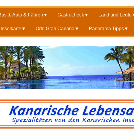
Bus & Auto & Fähren
▼
Gastrocheck
▼
Land und Leute
Inselkarte
▼
Orte Gran Canaria
▼
Panorama Tipps
▼