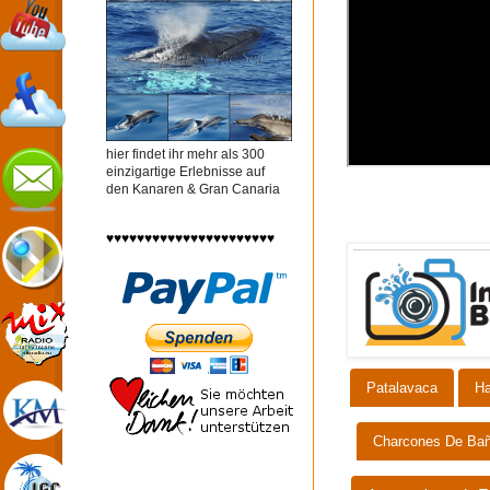
hier findet ihr mehr als 300
einzigartige Erlebnisse auf
den Kanaren & Gran Canaria
♥♥♥♥♥♥♥♥♥♥♥♥♥♥♥♥♥♥♥♥♥♥
Patalavaca
Ha
Charcones De Ba