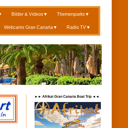
▼
Bilder & Videos
▼
Themenparks
▼
Webcams Gran Canaria
▼
Radio TV
▼
►► Afrikat Gran Canaria Boat Trip ◄◄