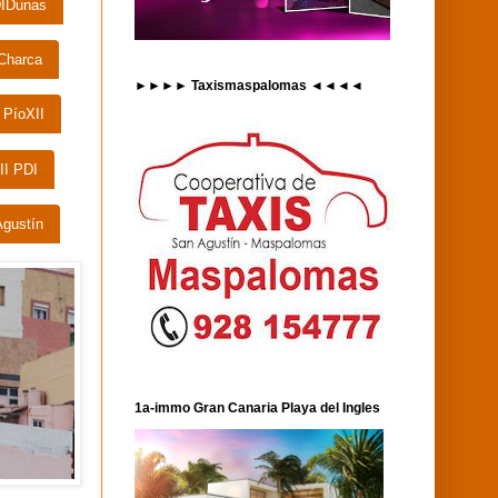
IDunas
Charca
►►►► Taxismaspalomas ◄◄◄◄
 PíoXII
II PDI
Agustín
1a-immo Gran Canaria Playa del Ingles