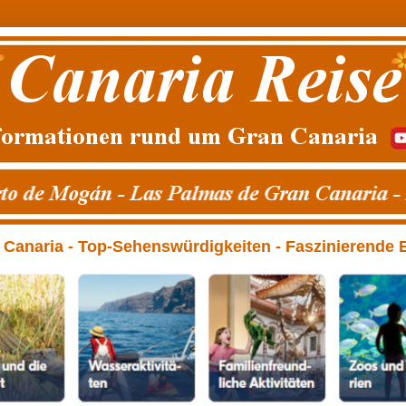
anaria - Top-Sehenswürdigkeiten - Faszinierende Erl