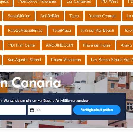
ejeda
PuertoRico Panorama
Las Cantaeras
PDI West
PD
SantaMónica
AnfiDelMar
Tauro
Yumbo Centrum
La 
FaroDeMaspalomas
TerorPlaza
Anfi del Mar Beach
Teror
PDI Irish Center
ARGUINEGUIN
Playa del Inglés
Anexo 
San Agustín Strand
Paseo Meloneras
Las Burras Strand San 