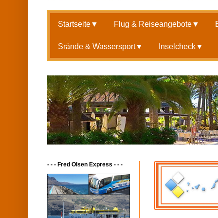
Startseite
▼
Flug & Reiseangebote
▼
Srände & Wassersport
▼
Inselcheck
▼
- - - Fred Olsen Express - - -