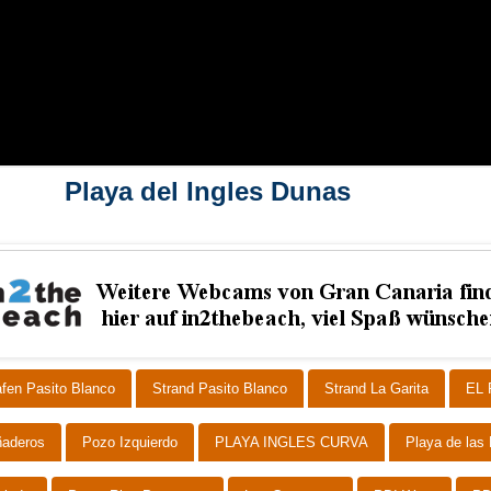
Playa del Ingles Dunas
fen Pasito Blanco
Strand Pasito Blanco
Strand La Garita
EL
ñaderos
Pozo Izquierdo
PLAYA INGLES CURVA
Playa de las