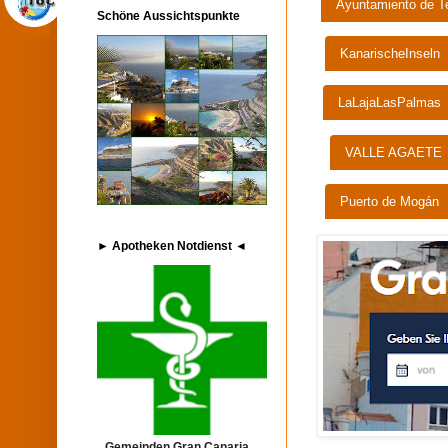
Ayuntamiento de T
Schöne Aussichtspunkte
KanarischeInseln
LaLajaLasPalmas
VALLE AGAETE
Puerto de Mogán
► Apotheken Notdienst ◄
Gemeinden Gran Canaria