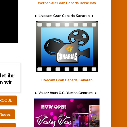
Werben auf Gran Canaria Reise info
► Livecam Gran Canaria Kanaren ◄
Livecam Gran Canaria Kanaren
► Voulez Vous C.C. Yumbo-Centrum ◄
 ROQUE
 Nieves