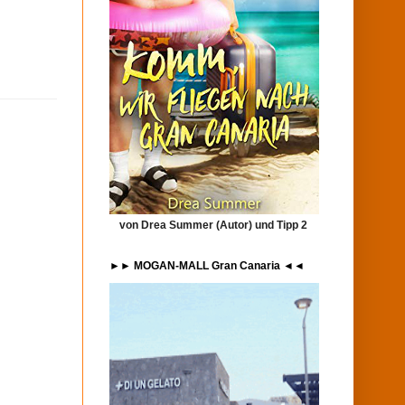
von Drea Summer (Autor) und Tipp 2
►► MOGAN-MALL Gran Canaria ◄◄