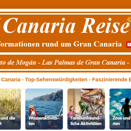
anaria - Top-Sehenswürdigkeiten - Faszinierende Erl