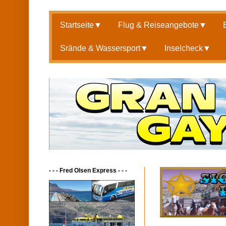
Startseite
▼
Flug & Reiseangebote
▼
Srände & Wassersport
▼
Inselcheck
▼
- - - Fred Olsen Express - - -