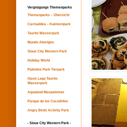
Vergnügungs Themenparks
Themenparks – Übersicht
Cactualdea – Kakteenpark
Taurito Wasserpark
Mundo Aborigen
Sioux City Western Park
Holiday World
Palmitos Park Tierpark
Oasis Lago Taurito
Wasserpark
Aqualand Maspalomas
Parque de los Cocodrilos
Angry Birds Activity Park
- Sioux City Western Park -