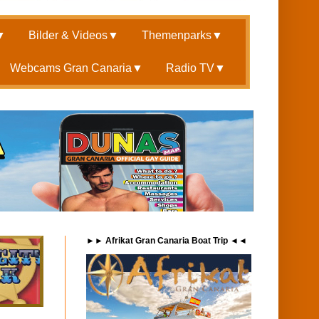
▼
Bilder & Videos
▼
Themenparks
▼
Webcams Gran Canaria
▼
Radio TV
▼
►► Afrikat Gran Canaria Boat Trip ◄◄