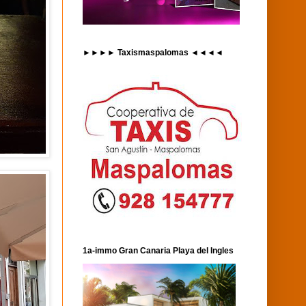
►►►► Taxismaspalomas ◄◄◄◄
1a-immo Gran Canaria Playa del Ingles