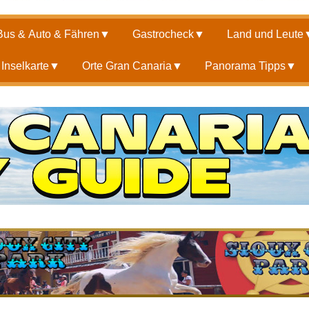
Bus & Auto & Fähren
▼
Gastrocheck
▼
Land und Leute
Inselkarte
▼
Orte Gran Canaria
▼
Panorama Tipps
▼