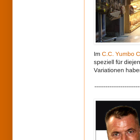
Im
C.C. Yumbo C
speziell für diej
Variationen hab
------------------------