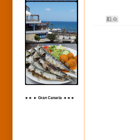
►► ► Gran Canaria ◄◄◄