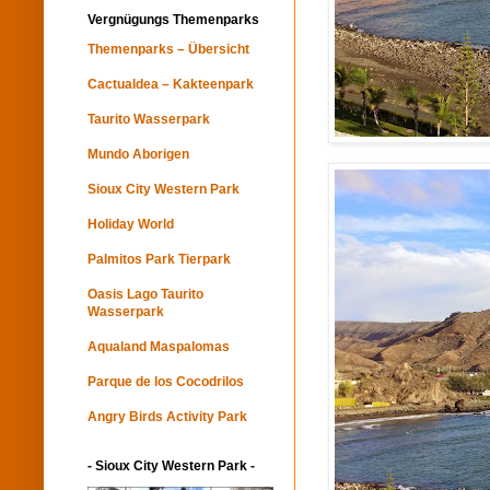
Vergnügungs Themenparks
Themenparks – Übersicht
Cactualdea – Kakteenpark
Taurito Wasserpark
Mundo Aborigen
Sioux City Western Park
Holiday World
Palmitos Park Tierpark
Oasis Lago Taurito
Wasserpark
Aqualand Maspalomas
Parque de los Cocodrilos
Angry Birds Activity Park
- Sioux City Western Park -