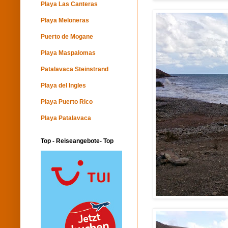
Playa Las Canteras
Playa Meloneras
Puerto de Mogane
Playa Maspalomas
Patalavaca Steinstrand
Playa del Ingles
Playa Puerto Rico
Playa Patalavaca
Top - Reiseangebote- Top