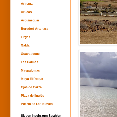
Arinaga
Arucas
Arguineguín
Bergdorf Artenara
Firgas
Galdar
Guayadeque
Las Palmas
Maspalomas
Moya El Roque
Ojos de Garza
Playa del Inglés
Puerto de Las Nieves
Sieben Inseln zum Strahlen