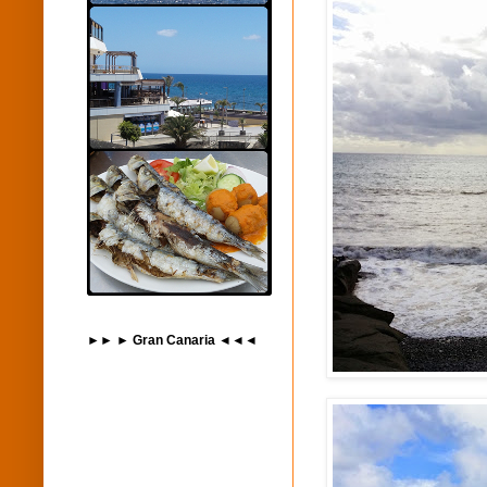
►► ► Gran Canaria ◄◄◄