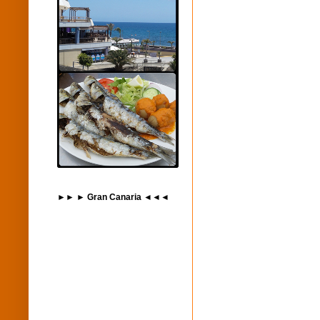
►► ► Gran Canaria ◄◄◄