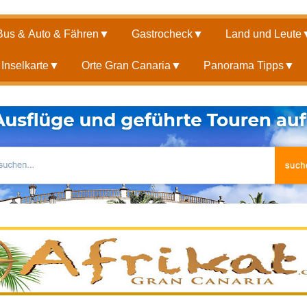
Bus & Auto & Fähren
▼
Gastrocheck
▼
Land und Leute
Inselkarte
▼
Orte Gran Canaria
▼
Panorama Tipps
▼