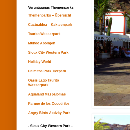
Vergnügungs Themenparks
Themenparks – Übersicht
Cactualdea – Kakteenpark
Taurito Wasserpark
Mundo Aborigen
Sioux City Western Park
Holiday World
Palmitos Park Tierpark
Oasis Lago Taurito
Wasserpark
Aqualand Maspalomas
Parque de los Cocodrilos
Angry Birds Activity Park
- Sioux City Western Park -