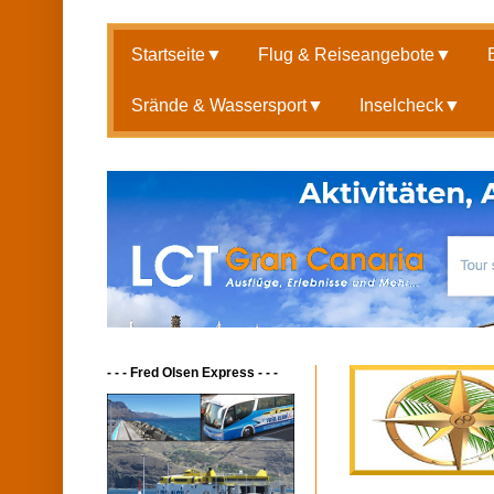
Startseite
▼
Flug & Reiseangebote
▼
Srände & Wassersport
▼
Inselcheck
▼
- - - Fred Olsen Express - - -