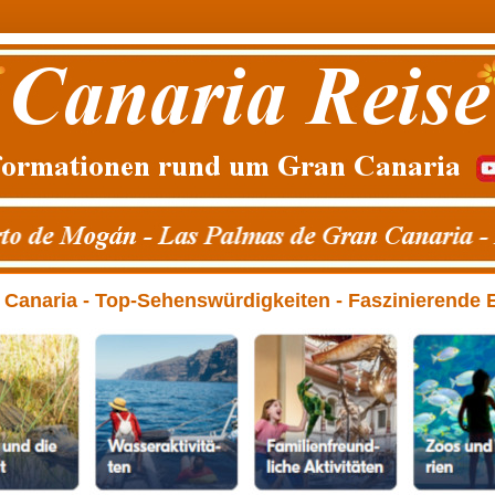
anaria - Top-Sehenswürdigkeiten - Faszinierende Erl