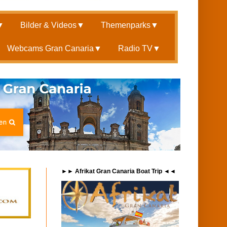
▼
Bilder & Videos
▼
Themenparks
▼
Webcams Gran Canaria
▼
Radio TV
▼
►► Afrikat Gran Canaria Boat Trip ◄◄