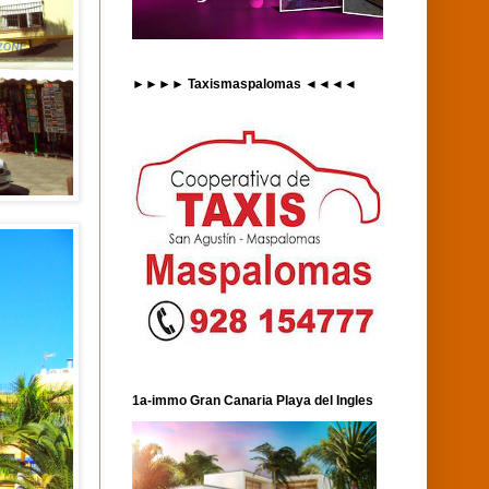
►►►► Taxismaspalomas ◄◄◄◄
1a-immo Gran Canaria Playa del Ingles